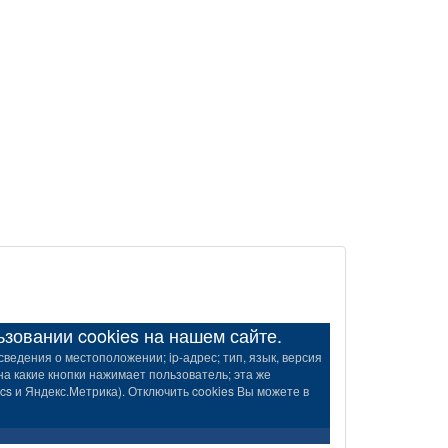
овании cookies на нашем сайте.
ведения о местоположении; ip-адрес; тип, язык, версия
на какие кнопки нажимает пользователь; эта же
s и Яндекс.Метрика). Отключить cookies Вы можете в