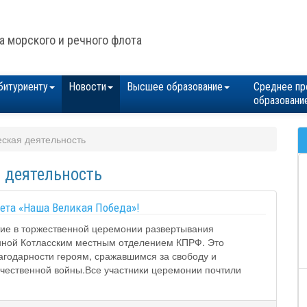
а морского и речного флота
битуриенту
Новости
Высшее образование
Среднее пр
образовани
ская деятельность
 деятельность
ета «Наша Великая Победа»!
тие в торжественной церемонии развертывания
нной Котласским местным отделением КПРФ. Это
агодарности героям, сражавшимся за свободу и
чественной войны.Все участники церемонии почтили