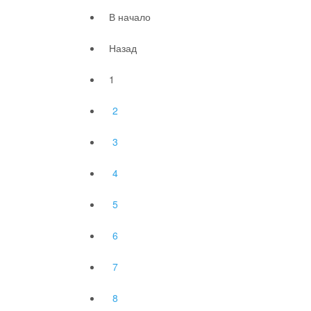
В начало
Назад
1
2
3
4
5
6
7
8