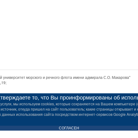
 университет морского и речного флота имени адмирала С.О. Макарова"
.19;
верждаете то, что Вы проинформированы об использ
услуги, мы используем cookies, которые сохраняются на Вашем компьютере (с
 источник, откуда пришел на сайт пользователь; какие страницы открывает и 
данных использования сайта посредством интернет-сервисов Google Analytic
СОГЛАСЕН