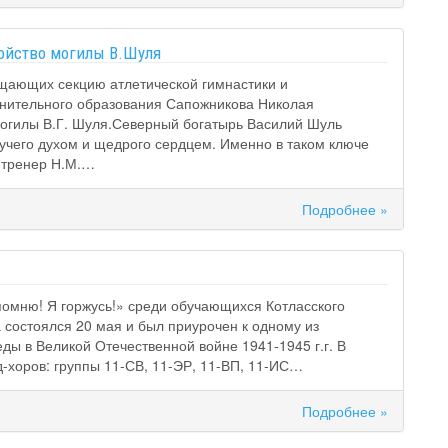
ойство могилы В.Шуля
щающих секцию атлетической гимнастики и
лнительного образования Сапожникова Николая
могилы В.Г. Шуля.Северный богатырь Василий Шуль
гучего духом и щедрого сердцем. Именно в таком ключе
 тренер Н.М.…
Подробнее »
 помню! Я горжусь!» среди обучающихся Котласского
остоялся 20 мая и был приурочен к одному из
ы в Великой Отечественной войне 1941-1945 г.г. В
-хоров: группы 11-СВ, 11-ЭР, 11-ВП, 11-ИС…
Подробнее »