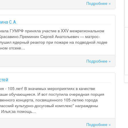
Подробнее »
ина С.А.
илиала ГУМРФ приняла участие в XXV межрегиональном
. Красавино.Преминин Сергей Анатольевич — матрос-
глушил ядерный реактор при пожаре на подводной лодке
льном отсеке…
Подробнее »
стей
я - 105 лет! В значимых мероприятиях в качестве
наши обучающиеся. И вот поступила очередная порция
венного концерта, посвященного 105-летию города
ласский культурно-досуговый комплекс" награждены
ов Илья;за помощь…
Подробнее »