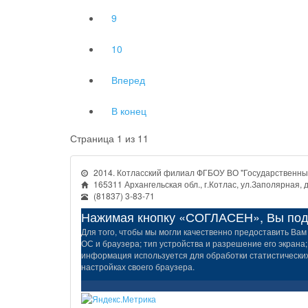
9
10
Вперед
В конец
Страница 1 из 11
2014. Котласский филиал ФГБОУ ВО "Государственный
165311 Архангельская обл., г.Котлас, ул.Заполярная, д
(81837) 3-83-71
Нажимая кнопку «СОГЛАСЕН», Вы подт
Для того, чтобы мы могли качественно предоставить Вам 
ОС и браузера; тип устройства и разрешение его экрана;
информация используется для обработки статистических 
настройках своего браузера.