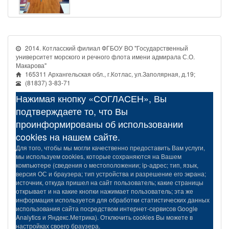
2014. Котласский филиал ФГБОУ ВО "Государственный
университет морского и речного флота имени адмирала С.О.
Макарова"
165311 Архангельская обл., г.Котлас, ул.Заполярная, д.19;
(81837) 3-83-71
Нажимая кнопку «СОГЛАСЕН», Вы
подтверждаете то, что Вы
проинформированы об использовании
cookies на нашем сайте.
Для того, чтобы мы могли качественно предоставить Вам услуги,
мы используем cookies, которые сохраняются на Вашем
компьютере (сведения о местоположении; ip-адрес; тип, язык,
версия ОС и браузера; тип устройства и разрешение его экрана;
источник, откуда пришел на сайт пользователь; какие страницы
открывает и на какие кнопки нажимает пользователь; эта же
информация используется для обработки статистических данных
использования сайта посредством интернет-сервисов Google
Analytics и Яндекс.Метрика). Отключить cookies Вы можете в
настройках своего браузера.