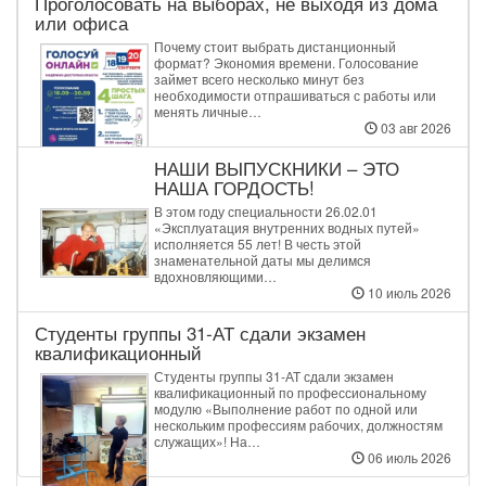
Проголосовать на выборах, не выходя из дома
или офиса
Почему стоит выбрать дистанционный
формат? Экономия времени. Голосование
займет всего несколько минут без
необходимости отпрашиваться с работы или
менять личные…
03 авг 2026
НАШИ ВЫПУСКНИКИ – ЭТО
НАША ГОРДОСТЬ!
В этом году специальности 26.02.01
«Эксплуатация внутренних водных путей»
исполняется 55 лет! В честь этой
знаменательной даты мы делимся
вдохновляющими…
10 июль 2026
Студенты группы 31‑АТ сдали экзамен
квалификационный
Студенты группы 31‑АТ сдали экзамен
квалификационный по профессиональному
модулю «Выполнение работ по одной или
нескольким профессиям рабочих, должностям
служащих»! На…
06 июль 2026