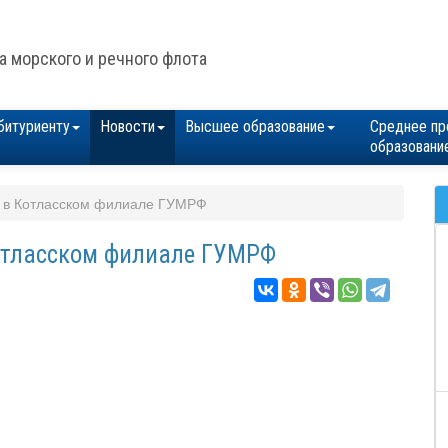
а морского и речного флота
битуриенту
Новости
Высшее образование
Среднее пр
образовани
А в Котласском филиале ГУМРФ
Котласском филиале ГУМРФ