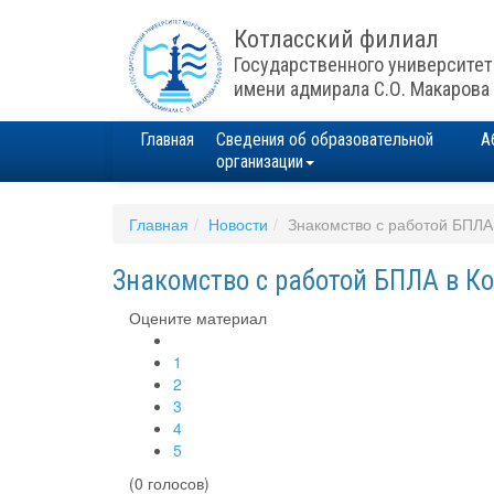
Котласский филиал
Государственного университет
имени адмирала С.О. Макарова
Главная
Сведения об образовательной
А
организации
Главная
Новости
Знакомство с работой БПЛ
Знакомство с работой БПЛА в 
Оцените материал
1
2
3
4
5
(0 голосов)