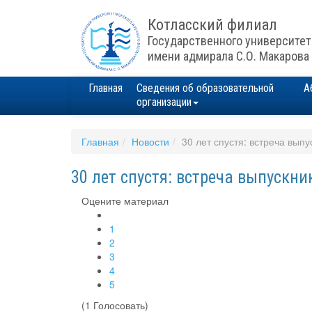
Котласский филиал
Государственного университет
имени адмирала С.О. Макарова
Главная
Сведения об образовательной
А
организации
Главная
Новости
30 лет спустя: встреча выпу
30 лет спустя: встреча выпускни
Оцените материал
1
2
3
4
5
(1 Голосовать)