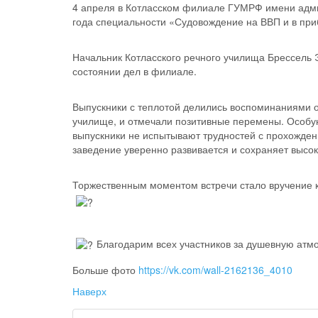
4 апреля в Котласском филиале ГУМРФ имени адми
года специальности «Судовождение на ВВП и в при
Начальник Котласского речного училища Брессель 
состоянии дел в филиале.
Выпускники с теплотой делились воспоминаниями о
училище, и отмечали позитивные перемены. Особую 
выпускники не испытывают трудностей с прохожде
заведение уверенно развивается и сохраняет высок
Торжественным моментом встречи стало вручение к
Благодарим всех участников за душевную атм
Больше фото
https://vk.com/wall-2162136_4010
Наверх