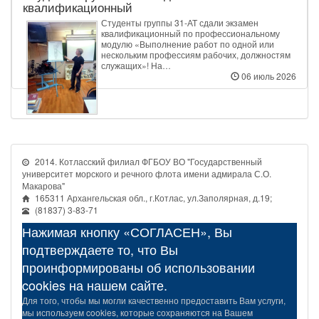
квалификационный
Студенты группы 31‑АТ сдали экзамен
квалификационный по профессиональному
модулю «Выполнение работ по одной или
нескольким профессиям рабочих, должностям
служащих»! На…
06 июль 2026
2014. Котласский филиал ФГБОУ ВО "Государственный
университет морского и речного флота имени адмирала С.О.
Макарова"
165311 Архангельская обл., г.Котлас, ул.Заполярная, д.19;
(81837) 3-83-71
Нажимая кнопку «СОГЛАСЕН», Вы
подтверждаете то, что Вы
проинформированы об использовании
cookies на нашем сайте.
Для того, чтобы мы могли качественно предоставить Вам услуги,
мы используем cookies, которые сохраняются на Вашем