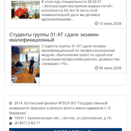
В этом году специальности 26.02.01
«Эксплуатация внутренних водных путей»
исполняется 55 лет! В честь этой
знаменательной даты мы делимся
вдохновляющими…
10 июль 2026
Студенты группы 31‑АТ сдали экзамен
квалификационный
Студенты группы 31‑АТ сдали экзамен
квалификационный по профессиональному
модулю «Выполнение работ по одной или
нескольким профессиям рабочих, должностям
служащих»! На…
06 июль 2026
2014. Котласский филиал ФГБОУ ВО "Государственный
университет морского и речного флота имени адмирала С.О.
Макарова"
165311 Архангельская обл., г.Котлас, ул.Заполярная, д.19;
(81837) 3-83-71