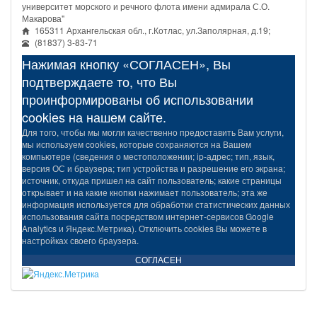
университет морского и речного флота имени адмирала С.О.
Макарова"
165311 Архангельская обл., г.Котлас, ул.Заполярная, д.19;
(81837) 3-83-71
Нажимая кнопку «СОГЛАСЕН», Вы
подтверждаете то, что Вы
проинформированы об использовании
cookies на нашем сайте.
Для того, чтобы мы могли качественно предоставить Вам услуги,
мы используем cookies, которые сохраняются на Вашем
компьютере (сведения о местоположении; ip-адрес; тип, язык,
версия ОС и браузера; тип устройства и разрешение его экрана;
источник, откуда пришел на сайт пользователь; какие страницы
открывает и на какие кнопки нажимает пользователь; эта же
информация используется для обработки статистических данных
использования сайта посредством интернет-сервисов Google
Analytics и Яндекс.Метрика). Отключить cookies Вы можете в
настройках своего браузера.
СОГЛАСЕН