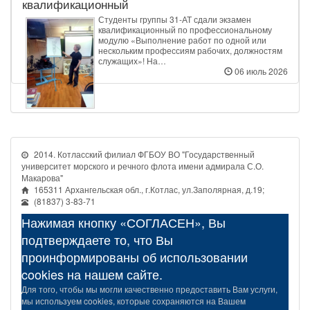
квалификационный
Студенты группы 31‑АТ сдали экзамен
квалификационный по профессиональному
модулю «Выполнение работ по одной или
нескольким профессиям рабочих, должностям
служащих»! На…
06 июль 2026
2014. Котласский филиал ФГБОУ ВО "Государственный
университет морского и речного флота имени адмирала С.О.
Макарова"
165311 Архангельская обл., г.Котлас, ул.Заполярная, д.19;
(81837) 3-83-71
Нажимая кнопку «СОГЛАСЕН», Вы
подтверждаете то, что Вы
проинформированы об использовании
cookies на нашем сайте.
Для того, чтобы мы могли качественно предоставить Вам услуги,
мы используем cookies, которые сохраняются на Вашем