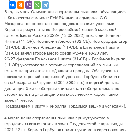
В год зимней Олимпиады спортсмены-лыжники, обучающиеся
в Котласском филиале ГУМРФ имени адмирала С.О.
Макарова, не перестают нас радовать своими успехами.
Хорошие результаты во Всероссийской лыжной массовой
гонке «Лыжня России-2022» (13.02.2022) показали Величко
Никита (11-ЭР), Новинский Алексей (32-СВ), Новгородцев Егор
(31-СВ), Шумилов Александр (11-СВ), а Емельянов Никита
(31-СВ) занял второе место среди мужчин 18-29 лет.
26-27 февраля Емельянов Никита (31-СВ) и Горбунов Кирилл
(11-ЭР) участвовали в открытых соревнований по лыжным
гонкам на призы газеты «Двинская правда». Оба курсанта
показали хороший спортивный уровень. Горбунов Кирилл в
своей возрастной группе (2004-2005 г.р.) в первый день на
дистанции 5 км свободным стилем стал победителем, и во
второй день на дистанции 5 км классическим ходом также
занял 1 место.
Поздравляем Никиту и Кирилла! Гордимся вашими успехами!.
4 марта наши спортсмены-лыжники примут участие в
городских лыжных гонках в зачет Студенческой спартакиады
2021-22 г.г. Кирилл Горбунов примет участие в соревнованиях,