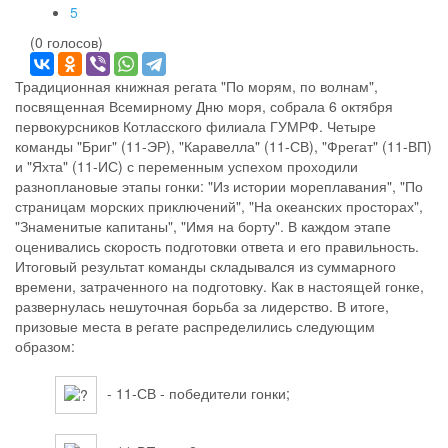
5
(0 голосов)
Традиционная книжная регата "По морям, по волнам",
посвященная Всемирному Дню моря, собрала 6 октября
первокурсников Котласского филиала ГУМРФ. Четыре
команды "Бриг" (11-ЭР), "Каравелла" (11-СВ), "Фрегат" (11-ВП)
и "Яхта" (11-ИС) с переменным успехом проходили
разноплановые этапы гонки: "Из истории мореплавания", "По
страницам морских приключений", "На океанских просторах",
"Знаменитые капитаны", "Имя на борту". В каждом этапе
оценивались скорость подготовки ответа и его правильность.
Итоговый результат команды складывался из суммарного
времени, затраченного на подготовку. Как в настоящей гонке,
развернулась нешуточная борьба за лидерство. В итоге,
призовые места в регате распределились следующим
образом:
- 11-СВ - победители гонки;