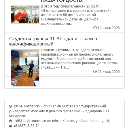
В этом году специальности 26.02.01
«Эксплуатация внутренних водных путей»
исполняется 55 лет! В честь этой
знаменательной даты мы делимся
вдохновляющими…
10 июль 2026
Студенты группы 31‑АТ сдали экзамен
квалификационный
Студенты группы 31‑АТ сдали экзамен
квалификационный по профессиональному
модулю «Выполнение работ по одной или
нескольким профессиям рабочих, должностям
служащих»! На…
06 июль 2026
2014. Котласский филиал ФГБОУ ВО "Государственный
университет морского и речного флота имени адмирала С.О.
Макарова"
165311 Архангельская обл., г.Котлас, ул.Заполярная, д.19;
(81837) 3-83-71