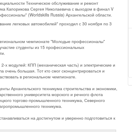
специальности Техническое обслуживание и ремонт
ника Капорикова Сергея Николаевича с выходом в финал V
ессионалы" (Worldskills Russia) Архангельской области.
вание легковых автомобилей" проходил с 30 ноября по 3
м региональном чемпионате "Молодые профессионалы"
и участие студенты из 15 профессиональных
ти.
2-х модулей: КПП (механическая часть) и электрические и
а очень большая. Тот кто смог сконцентрироваться и
аствовать в региональном чемпионате.
енты Архангельского техникума строительства и экономики,
арственного университета морского и речного флота
ецкого торгово-промышленного техникума, Северного
 агропромышленного техникума.
танавливаться на достигнутом и уверенно подготовиться к