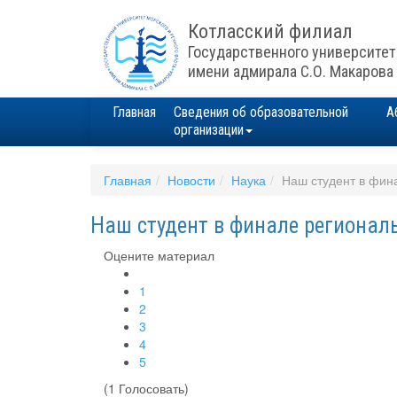
Котласский филиал
Государственного университет
имени адмирала С.О. Макарова
Главная
Сведения об образовательной
А
организации
Главная
Новости
Наука
Наш студент в фина
Наш студент в финале региональн
Оцените материал
1
2
3
4
5
(1 Голосовать)