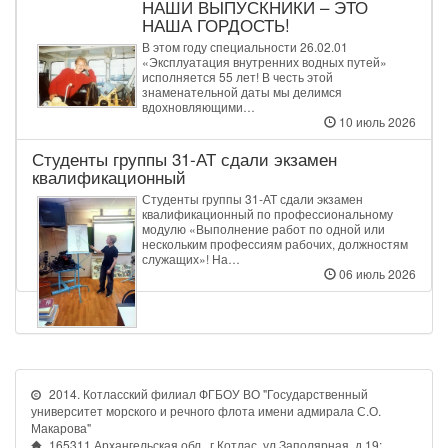
НАШИ ВЫПУСКНИКИ – ЭТО
НАША ГОРДОСТЬ!
В этом году специальности 26.02.01
«Эксплуатация внутренних водных путей»
исполняется 55 лет! В честь этой
знаменательной даты мы делимся
вдохновляющими…
10 июль 2026
Студенты группы 31‑АТ сдали экзамен
квалификационный
Студенты группы 31‑АТ сдали экзамен
квалификационный по профессиональному
модулю «Выполнение работ по одной или
нескольким профессиям рабочих, должностям
служащих»! На…
06 июль 2026
2014. Котласский филиал ФГБОУ ВО "Государственный
университет морского и речного флота имени адмирала С.О.
Макарова"
165311 Архангельская обл., г.Котлас, ул.Заполярная, д.19;