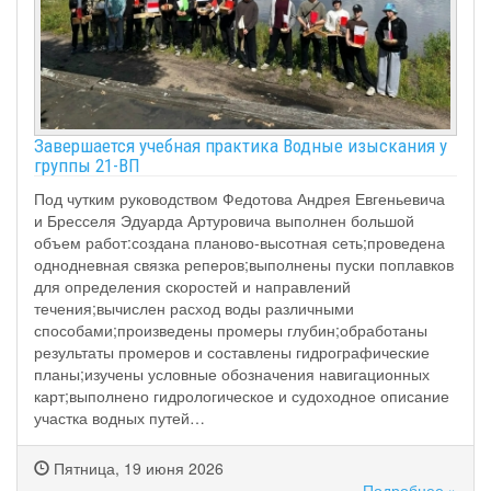
Завершается учебная практика Водные изыскания у
группы 21-ВП
Под чутким руководством Федотова Андрея Евгеньевича
и Бресселя Эдуарда Артуровича выполнен большой
объем работ:создана планово-высотная сеть;проведена
однодневная связка реперов;выполнены пуски поплавков
для определения скоростей и направлений
течения;вычислен расход воды различными
способами;произведены промеры глубин;обработаны
результаты промеров и составлены гидрографические
планы;изучены условные обозначения навигационных
карт;выполнено гидрологическое и судоходное описание
участка водных путей…
Пятница, 19 июня 2026
Подробнее »