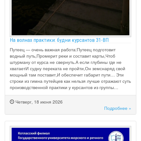
На волнах практики: будни курсантов 31-ВП
Путеец — очень важная работа:Путеец подготовит
водный путь,Промерит реки и составит карты,Чтоб
штурману от курса не свернуть.А если глубины где не
хватаетИ судну переката не пройти,Он земснаряд свой
мощный там поставит,И обеспечит габарит пути… Эти
строки из гимна путейцев как нельзя лучше отражают суть
производственной практики у курсантов из группы…
Четверг, 18 июня 2026
Подробнее »