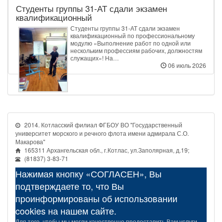
Студенты группы 31‑АТ сдали экзамен
квалификационный
Студенты группы 31‑АТ сдали экзамен
квалификационный по профессиональному
модулю «Выполнение работ по одной или
нескольким профессиям рабочих, должностям
служащих»! На…
06 июль 2026
2014. Котласский филиал ФГБОУ ВО "Государственный
университет морского и речного флота имени адмирала С.О.
Макарова"
165311 Архангельская обл., г.Котлас, ул.Заполярная, д.19;
(81837) 3-83-71
Нажимая кнопку «СОГЛАСЕН», Вы
подтверждаете то, что Вы
проинформированы об использовании
cookies на нашем сайте.
Для того, чтобы мы могли качественно предоставить Вам услуги,