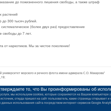
наказание до пожизненного лишения свободы, а также штраф
х растений
ф до 300 тысяч рублей.
 систематическое (более двух раз) предоставление
 свободы до 7 лет.
а от наркотиков. Мы за чистое поколение!
 университет морского и речного флота имени адмирала С.О. Макарова"
.19;
верждаете то, что Вы проинформированы об использ
услуги, мы используем cookies, которые сохраняются на Вашем компьютере (с
 источник, откуда пришел на сайт пользователь; какие страницы открывает и 
данных использования сайта посредством интернет-сервисов Google Analytic