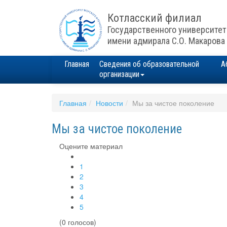
Котласский филиал
Государственного университет
имени адмирала С.О. Макарова
Главная
Сведения об образовательной
А
организации
Главная
Новости
Мы за чистое поколение
Мы за чистое поколение
Оцените материал
1
2
3
4
5
(0 голосов)