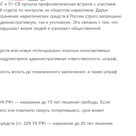
АТ и 31-СВ прошла профилактическая встреча с участием
 отдела по контролю за оборотом наркотиков. Дарья
транение наркотических средств в России строго запрещено
административную, так и уголовную. Это связано с тем, что
разрушают жизни людей и угрожают общественной
ществ или новых потенциально опасных психоактивных
предусмотрена административная ответственность: штраф,
ность вплоть до пожизненного заключения, а также штраф
 УК РФ) — наказание до 10 лет лишения свободы. Если
го или повлекли смерть потерпевшего, срок может
редств (ст. 229 УК РФ) — наказание до 20 лет лишения