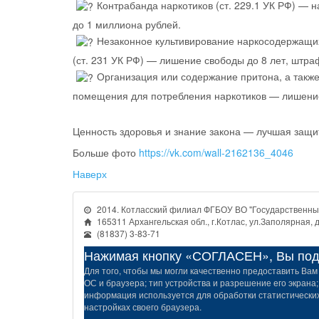
Контрабанда наркотиков (ст. 229.1 УК РФ) — 
до 1 миллиона рублей.
Незаконное культивирование наркосодержащи
(ст. 231 УК РФ) — лишение свободы до 8 лет, штра
Организация или содержание притона, а также
помещения для потребления наркотиков — лишение
Ценность здоровья и знание закона — лучшая защит
Больше фото
https://vk.com/wall-2162136_4046
Наверх
2014. Котласский филиал ФГБОУ ВО "Государственный
165311 Архангельская обл., г.Котлас, ул.Заполярная, д
(81837) 3-83-71
Нажимая кнопку «СОГЛАСЕН», Вы подт
Для того, чтобы мы могли качественно предоставить Вам 
ОС и браузера; тип устройства и разрешение его экрана;
информация используется для обработки статистических 
настройках своего браузера.