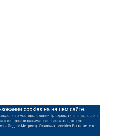
овании cookies на нашем сайте.
ведения о местоположении; ip-адрес; тип, язык, версия
на какие кнопки нажимает пользователь; эта же
s и Яндекс.Метрика). Отключить cookies Вы можете в