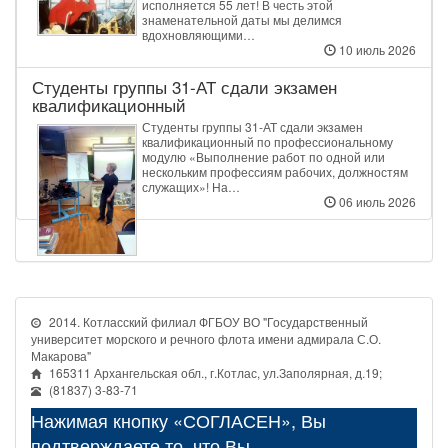
исполняется 55 лет! В честь этой
знаменательной даты мы делимся
вдохновляющими…
10 июль 2026
Студенты группы 31‑АТ сдали экзамен
квалификационный
Студенты группы 31‑АТ сдали экзамен
квалификационный по профессиональному
модулю «Выполнение работ по одной или
нескольким профессиям рабочих, должностям
служащих»! На…
06 июль 2026
2014. Котласский филиал ФГБОУ ВО "Государственный
университет морского и речного флота имени адмирала С.О.
Макарова"
165311 Архангельская обл., г.Котлас, ул.Заполярная, д.19;
(81837) 3-83-71
Нажимая кнопку «СОГЛАСЕН», Вы
подтверждаете то, что Вы