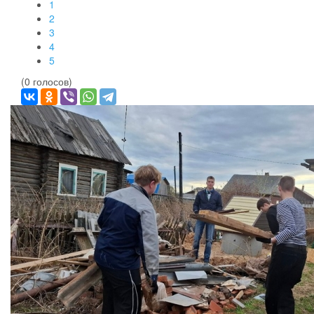
1
2
3
4
5
(0 голосов)