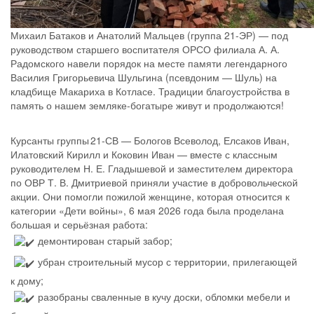
Михаил Батаков и Анатолий Мальцев (группа 21-ЭР) — под
руководством старшего воспитателя ОРСО филиала А. А.
Радомского навели порядок на месте памяти легендарного
Василия Григорьевича Шульгина (псевдоним — Шуль) на
кладбище Макариха в Котласе. Традиции благоустройства в
память о нашем земляке‑богатыре живут и продолжаются!
Курсанты группы 21‑СВ — Бологов Всеволод, Елсаков Иван,
Илатовский Кирилл и Коковин Иван — вместе с классным
руководителем Н. Е. Гладышевой и заместителем директора
по ОВР Т. В. Дмитриевой приняли участие в добровольческой
акции. Они помогли пожилой женщине, которая относится к
категории «Дети войны», 6 мая 2026 года была проделана
большая и серьёзная работа:
демонтирован старый забор;
убран строительный мусор с территории, прилегающей
к дому;
разобраны сваленные в кучу доски, обломки мебели и