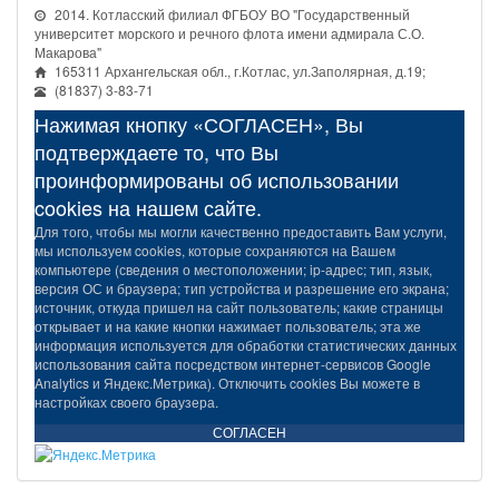
2014. Котласский филиал ФГБОУ ВО "Государственный
университет морского и речного флота имени адмирала С.О.
Макарова"
165311 Архангельская обл., г.Котлас, ул.Заполярная, д.19;
(81837) 3-83-71
Нажимая кнопку «СОГЛАСЕН», Вы
подтверждаете то, что Вы
проинформированы об использовании
cookies на нашем сайте.
Для того, чтобы мы могли качественно предоставить Вам услуги,
мы используем cookies, которые сохраняются на Вашем
компьютере (сведения о местоположении; ip-адрес; тип, язык,
версия ОС и браузера; тип устройства и разрешение его экрана;
источник, откуда пришел на сайт пользователь; какие страницы
открывает и на какие кнопки нажимает пользователь; эта же
информация используется для обработки статистических данных
использования сайта посредством интернет-сервисов Google
Analytics и Яндекс.Метрика). Отключить cookies Вы можете в
настройках своего браузера.
СОГЛАСЕН