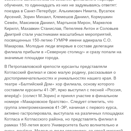
обучения, то одиннадцать из них не задумываясь ответят:
поездка в Санкт-Петербург. Альхимович Никита, Вусатюк
Арсений, Зорин Михаил, Клемешов Даниил, Кормушкин
Семён, Максимов Даниил, Мартынов Мирон, Маркелов
Кирилл, Махавкин Станислав, Пепеляев Антон и Соловьев
Дмитрий стали участниками масштабных мероприятий,
посвященных 150-летию ГУМРФ имени адмирала С.О.
Макарова. Молодые люди впервые в составе делегации
филиала прибыли в «Северную столицу» и сразу попали на
значимые площадки города.
В Петропавловской крепости курсанты представляли
Котласский филиал и свою малую родину, рассказывая о
достопримечательностях и уникальностях нашего края. В
театре «Балтийский Дом» хор филиала, основу которого
составили курсанты 41-ЭР, ярко выступил с песней «Россия,
вперёд!» (солист М.Зорин) и принял участие в финальном
номере «Макаровское братство». Следует отметить, что
группа электромехаников 41-ЭР, начиная с первого курса,
активно гастролировала, выступала на различных площадках
Котласа и Котласского района, но представлять филиал в
рамках 150-летия всего Университета было волнительно и
очень почётно. Молодые люди справились со своей миссией