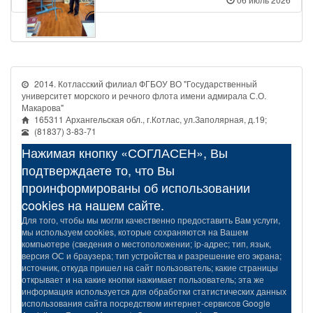
2014. Котласский филиал ФГБОУ ВО "Государственный
университет морского и речного флота имени адмирала С.О.
Макарова"
165311 Архангельская обл., г.Котлас, ул.Заполярная, д.19;
(81837) 3-83-71
Нажимая кнопку «СОГЛАСЕН», Вы
подтверждаете то, что Вы
проинформированы об использовании
cookies на нашем сайте.
Для того, чтобы мы могли качественно предоставить Вам услуги,
мы используем cookies, которые сохраняются на Вашем
компьютере (сведения о местоположении; ip-адрес; тип, язык,
версия ОС и браузера; тип устройства и разрешение его экрана;
источник, откуда пришел на сайт пользователь; какие страницы
открывает и на какие кнопки нажимает пользователь; эта же
информация используется для обработки статистических данных
использования сайта посредством интернет-сервисов Google