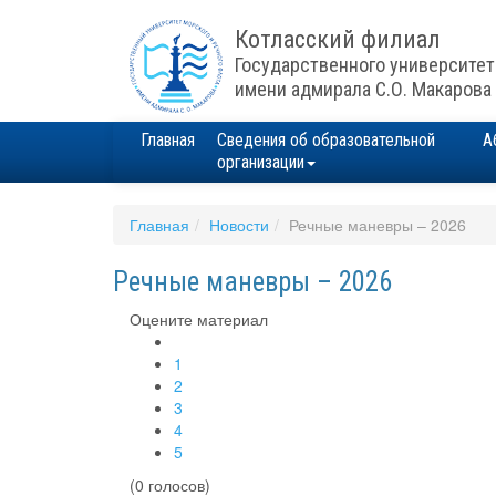
Котласский филиал
Государственного университет
имени адмирала С.О. Макарова
Главная
Сведения об образовательной
А
организации
Главная
Новости
Речные маневры – 2026
Речные маневры – 2026
Оцените материал
1
2
3
4
5
(0 голосов)