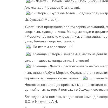
«Дельта» (Волков Савелий, Полицинский Сте
Александра, Черкасов Станислав).
«Шторм» (Булгаков Артём, Владимиров Дмитри
Цыбульский Матвей).
Участникам предстояло пройти серию испытаний, гд
спортивных дисциплинах. Молодые люди и девушки
«Морские термины», упражнялись в навигации, пере
узлы, бежали «морскую милю».
По итогам соревнований:
Команда «Шторм» заняла 4-е место из девяти 
узлов — здесь команда взяла 1-е место!
Команда «Дельта» расположилась на 5-м мест
испытании «Азбука Морзе». Отдельно стоит отмети
справилась с заданием на отлично
, показав 
Несмотря на то что до призовых мест не хватило 
ценный опыт, который поможет в будущих состязан
Благодарим за помощь в подготовке команд и сопр
Е.О. и Никулина А.Н.