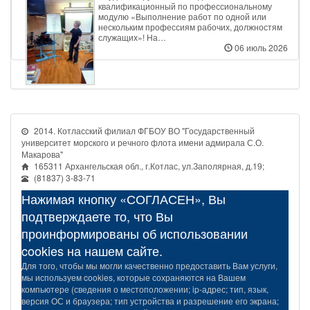
квалификационный по профессиональному
модулю «Выполнение работ по одной или
нескольким профессиям рабочих, должностям
служащих»! На…
06 июль 2026
2014. Котласский филиал ФГБОУ ВО "Государственный
университет морского и речного флота имени адмирала С.О.
Макарова"
165311 Архангельская обл., г.Котлас, ул.Заполярная, д.19;
(81837) 3-83-71
Нажимая кнопку «СОГЛАСЕН», Вы
подтверждаете то, что Вы
проинформированы об использовании
cookies на нашем сайте.
Для того, чтобы мы могли качественно предоставить Вам услуги,
мы используем cookies, которые сохраняются на Вашем
компьютере (сведения о местоположении; ip-адрес; тип, язык,
версия ОС и браузера; тип устройства и разрешение его экрана;