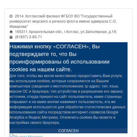
2014. Котласский филиал ФГБОУ ВО "Государственный
университет морского и речного флота имени адмирала С.О.
Макарова"
165311 Архангельская обл., г.Котлас, ул.Заполярная, д.19;
(81837) 3-83-71
Нажимая кнопку «СОГЛАСЕН», Вы
подтверждаете то, что Вы
проинформированы об использовании
cookies на нашем сайте.
Для того, чтобы мы могли качественно предоставить Вам услуги,
мы используем cookies, которые сохраняются на Вашем
компьютере (сведения о местоположении; ip-адрес; тип, язык,
версия ОС и браузера; тип устройства и разрешение его экрана;
источник, откуда пришел на сайт пользователь; какие страницы
открывает и на какие кнопки нажимает пользователь; эта же
информация используется для обработки статистических данных
использования сайта посредством интернет-сервисов Google
Analytics и Яндекс.Метрика). Отключить cookies Вы можете в
настройках своего браузера.
СОГЛАСЕН