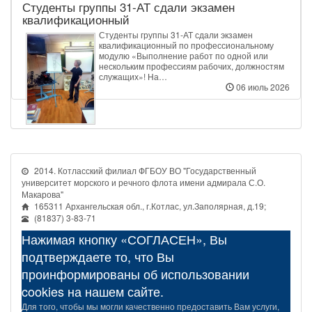
Студенты группы 31‑АТ сдали экзамен
квалификационный
Студенты группы 31‑АТ сдали экзамен
квалификационный по профессиональному
модулю «Выполнение работ по одной или
нескольким профессиям рабочих, должностям
служащих»! На…
06 июль 2026
2014. Котласский филиал ФГБОУ ВО "Государственный
университет морского и речного флота имени адмирала С.О.
Макарова"
165311 Архангельская обл., г.Котлас, ул.Заполярная, д.19;
(81837) 3-83-71
Нажимая кнопку «СОГЛАСЕН», Вы
подтверждаете то, что Вы
проинформированы об использовании
cookies на нашем сайте.
Для того, чтобы мы могли качественно предоставить Вам услуги,