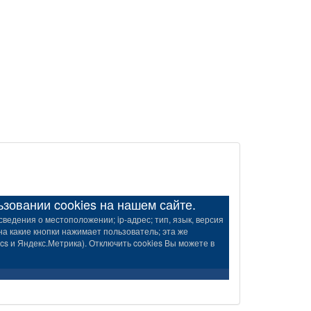
овании cookies на нашем сайте.
ведения о местоположении; ip-адрес; тип, язык, версия
на какие кнопки нажимает пользователь; эта же
s и Яндекс.Метрика). Отключить cookies Вы можете в