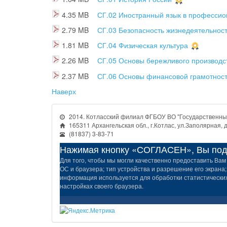
4.35 MB
СГ.02 Иностранный язык в профессио
2.79 MB
СГ.03 Безопасность жизнедеятельнос
1.81 MB
СГ.04 Физическая культура
2.26 MB
СГ.05 Основы бережливого производс
2.37 MB
СГ.06 Основы финансовой грамотнос
Наверх
2014. Котласский филиал ФГБОУ ВО "Государственный
165311 Архангельская обл., г.Котлас, ул.Заполярная, д
(81837) 3-83-71
Нажимая кнопку «СОГЛАСЕН», Вы подт
Для того, чтобы мы могли качественно предоставить Вам 
ОС и браузера; тип устройства и разрешение его экрана;
информация используется для обработки статистических 
настройках своего браузера.