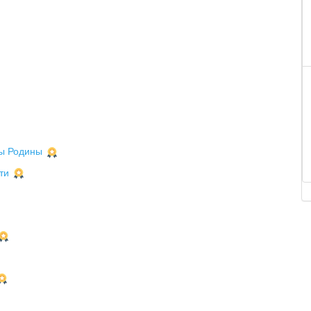
ты Родины
ти