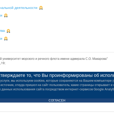
нальной деятельности
ти
тва
ти
 университет морского и речного флота имени адмирала С.О. Макарова"
.19;
верждаете то, что Вы проинформированы об использ
услуги, мы используем cookies, которые сохраняются на Вашем компьютере (с
 источник, откуда пришел на сайт пользователь; какие страницы открывает и 
данных использования сайта посредством интернет-сервисов Google Analytic
СОГЛАСЕН