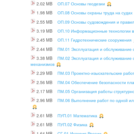
2.02 MB
ОП.07 Основы геодезии
1.98 MB
ОП.08 Основы охраны труда на судах
2.55 MB
ОП.09 Основы судовождения и правил
3.19 MB
ОП.10 Информационные технологии в
2.45 MB
ОП.11 Гидротехнические сооружения
2.44 MB
ПМ.01 Эксплуатация и обслуживание 
3.38 MB
ПМ.02 Эксплуатация и обслуживание с
механизмов
2.29 MB
ПМ.03 Проектно-изыскательские работ
2.56 MB
ПМ.04 Обеспечение безопасности пл
2.17 MB
ПМ.05 Организация работы структурн
2.96 MB
ПМ.06 Выполнение работ по одной ил
2.61 MB
ПУП.01 Математика
2.61 MB
ПУП.02 Физика
1.64 MB
СГ.01 История России