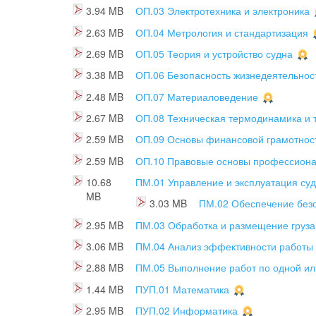
3.94 MB
ОП.03 Электротехника и электроника
2.63 MB
ОП.04 Метрология и стандартизация
2.69 MB
ОП.05 Теория и устройство судна
3.38 MB
ОП.06 Безопасность жизнедеятельнос
2.48 MB
ОП.07 Материаловедение
2.67 MB
ОП.08 Техническая термодинамика и 
2.59 MB
ОП.09 Основы финансовой грамотнос
2.59 MB
ОП.10 Правовые основы профессиона
10.68
ПМ.01 Управление и эксплуатация суд
MB
3.03 MB
ПМ.02 Обеспечение без
2.95 MB
ПМ.03 Обработка и размещение груза
3.06 MB
ПМ.04 Анализ эффективности работы
2.88 MB
ПМ.05 Выполнение работ по одной ил
1.44 MB
ПУП.01 Математика
2.95 MB
ПУП.02 Информатика