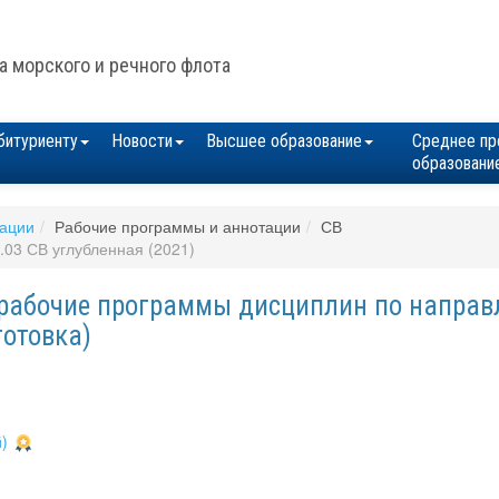
а морского и речного флота
битуриенту
Новости
Высшее образование
Среднее пр
образовани
зации
Рабочие программы и аннотации
СВ
.03 СВ углубленная (2021)
рабочие программы дисциплин по направл
готовка)
)