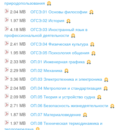
природопользования
2.04 MB
ОГСЭ.01 Основы философии
1.97 MB
ОГСЭ.02 История
4.18 MB
ОГСЭ.03 Иностранный язык в
профессиональной деятельности
2.41 MB
ОГСЭ.04 Физическая культура
1.95 MB
ОГСЭ.05 Психология общения
2.33 MB
ОП.01 Инженерная графика
2.29 MB
ОП.02 Механика
3.36 MB
ОП.03 Электротехника и электроника
2.04 MB
ОП.04 Метрология и стандартизация
2.09 MB
ОП.05 Теория и устройство судна
2.71 MB
ОП.06 Безопасность жизнедеятельности
1.87 MB
ОП.07 Материаловедение
1.97 MB
ОП.08 Техническая термодинамика и
теплопередача