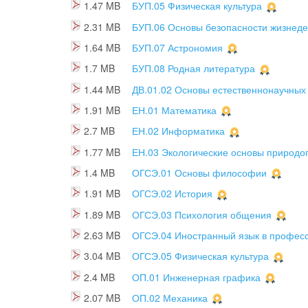
1.47 MB
БУП.05 Физическая культура
2.31 MB
БУП.06 Основы безопасности жизнеде
1.64 MB
БУП.07 Астрономия
1.7 MB
БУП.08 Родная литература
1.44 MB
ДВ.01.02 Основы естественнонаучных
1.91 MB
ЕН.01 Математика
2.7 MB
ЕН.02 Информатика
1.77 MB
ЕН.03 Экологические основы природо
1.4 MB
ОГСЭ.01 Основы философии
1.91 MB
ОГСЭ.02 История
1.89 MB
ОГСЭ.03 Психология общения
2.63 MB
ОГСЭ.04 Иностранный язык в профес
3.04 MB
ОГСЭ.05 Физическая культура
2.4 MB
ОП.01 Инженерная графика
2.07 MB
ОП.02 Механика